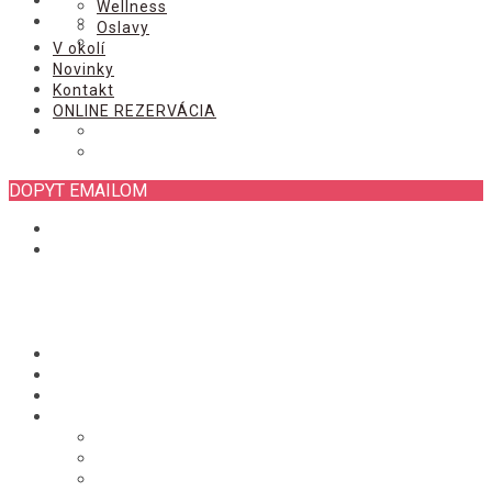
ONLINE REZERVÁCIA
Wellness
Oslavy
V okolí
Novinky
Kontakt
ONLINE REZERVÁCIA
DOPYT EMAILOM
Úvod
Izby
Chata
Služby
Stravovanie
Wellness
Oslavy