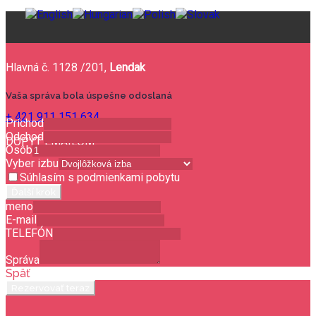
Hlavná č. 1128 /201,
Lendak
Vaša správa bola úspešne odoslaná
+ 421 911 151 634
Príchod
Odchod
DOPYT EMAILOM
Osôb
Vyber izbu
Súhlasím s podmienkami pobytu
Ďalší krok
meno
E-mail
TELEFÓN
Správa
Späť
Rezervovať teraz