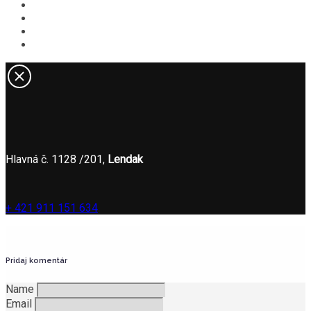
V okolí
Novinky
Kontakt
ONLINE REZERVÁCIA
Hlavná č. 1128 /201,
Lendak
+ 421 911 151 634
Pridaj komentár
Name
Email