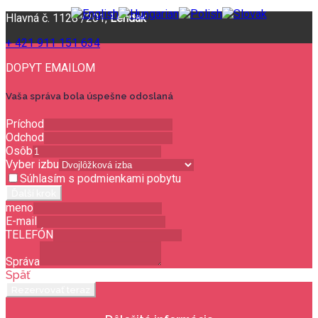
Hlavná č. 1128 /201,
Lendak
+ 421 911 151 634
DOPYT EMAILOM
Vaša správa bola úspešne odoslaná
Príchod
Odchod
Osôb
Vyber izbu
Súhlasím s podmienkami pobytu
Ďalší krok
meno
E-mail
TELEFÓN
Správa
Späť
Rezervovať teraz