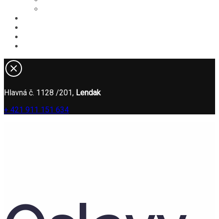
Oslavy
V okolí
Novinky
Kontakt
ONLINE REZERVÁCIA
Hlavná č. 1128 /201,
Lendak
+ 421 911 151 634