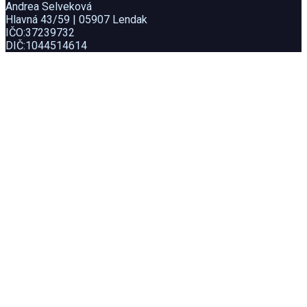
Andrea Selveková
Hlavná 43/59 | 05907 Lendak
IČO:37239732
DIČ:1044514614