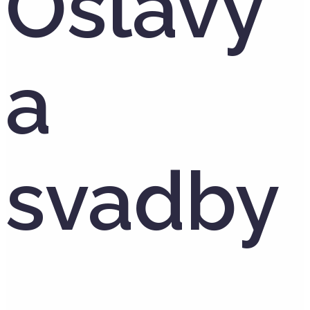
Oslavy
a
svadby