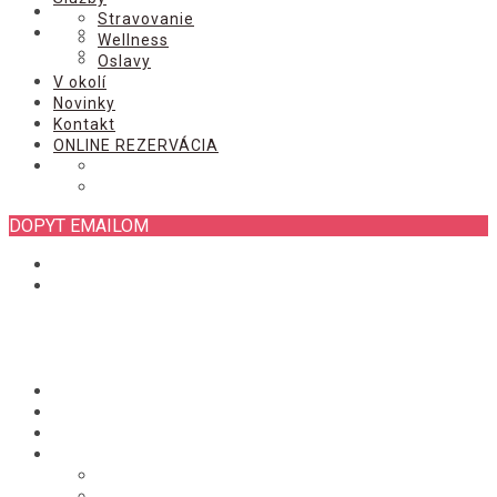
ONLINE REZERVÁCIA
Stravovanie
Wellness
Oslavy
V okolí
Novinky
Kontakt
ONLINE REZERVÁCIA
DOPYT EMAILOM
Úvod
Izby
Chata
Služby
Stravovanie
Wellness