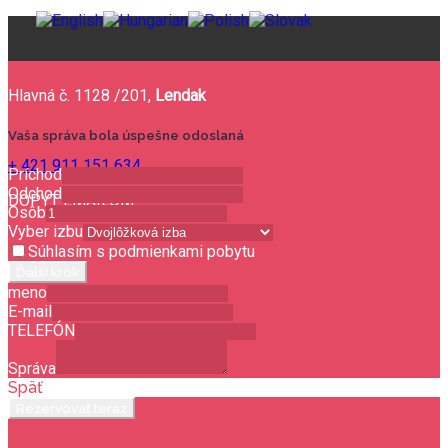
Hlavná č. 1128 /201,
Lendak
Vaša správa bola úspešne odoslaná
+ 421 911 151 634
Príchod
Odchod
DOPYT EMAILOM
Osôb
Vyber izbu
Súhlasím s podmienkami pobytu
Ďalší krok
meno
E-mail
TELEFÓN
Správa
Späť
Rezervovať teraz