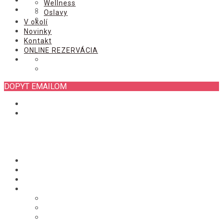
ONLINE REZERVÁCIA
Wellness
Oslavy
V okolí
Novinky
Kontakt
ONLINE REZERVÁCIA
DOPYT EMAILOM
Úvod
Izby
Chata
Služby
Stravovanie
Wellness
Oslavy