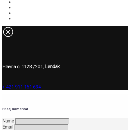
V okolí
Novinky
Kontakt
ONLINE REZERVÁCIA
Hlavná č. 1128 /201,
Lendak
+ 421 911 151 634
Pridaj komentár
Name
Email