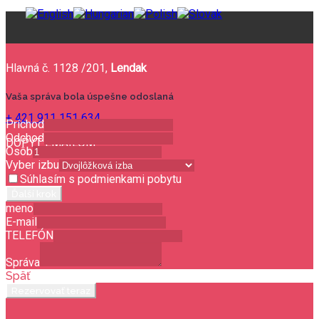
Hlavná č. 1128 /201,
Lendak
Vaša správa bola úspešne odoslaná
+ 421 911 151 634
Príchod
Odchod
DOPYT EMAILOM
Osôb
Vyber izbu
Súhlasím s podmienkami pobytu
Ďalší krok
meno
E-mail
TELEFÓN
Správa
Späť
Rezervovať teraz