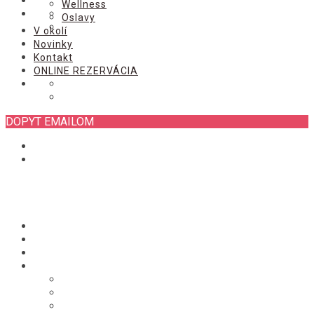
ONLINE REZERVÁCIA
Wellness
Oslavy
V okolí
Novinky
Kontakt
ONLINE REZERVÁCIA
DOPYT EMAILOM
Úvod
Izby
Chata
Služby
Stravovanie
Wellness
Oslavy