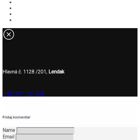
V okolí
Novinky
Kontakt
ONLINE REZERVÁCIA
Hlavná č. 1128 /201,
Lendak
+ 421 911 151 634
Pridaj komentár
Name
Email