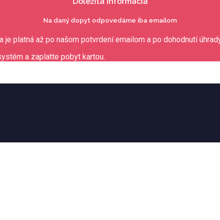
Dôležitá informácia
Na daný dopyt odpovedáme iba emailom
a je platná až po našom potvrdení emailom a po dohodnutí úhrady
systém a zaplatte pobyt kartou.