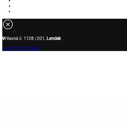
Novinky
Kontakt
ONLINE REZERVÁCIA
Hlavná č. 1128 /201,
Lendak
+ 421 911 151 634