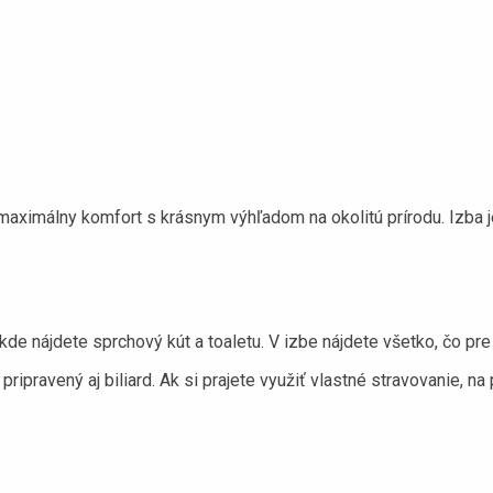
imálny komfort s krásnym výhľadom na okolitú prírodu. Izba je 
de nájdete sprchový kút a toaletu. V izbe nájdete všetko, čo pr
ipravený aj biliard. Ak si prajete využiť vlastné stravovanie, na 