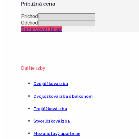
Približná cena
Príchod
Odchod
Rezervovať teraz
Ďalšie izby
Dvojlôžková izba
Dvojlôžková izba s balkónom
Trojlôžková izba
Štvorlôžková izba
Mezonetový apartmán