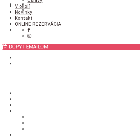
Oslavy
V okolí
Novinky
Kontakt
ONLINE REZERVÁCIA
DOPYT EMAILOM
Úvod
Izby
Chata
Služby
Stravovanie
Wellness
Oslavy
V okolí