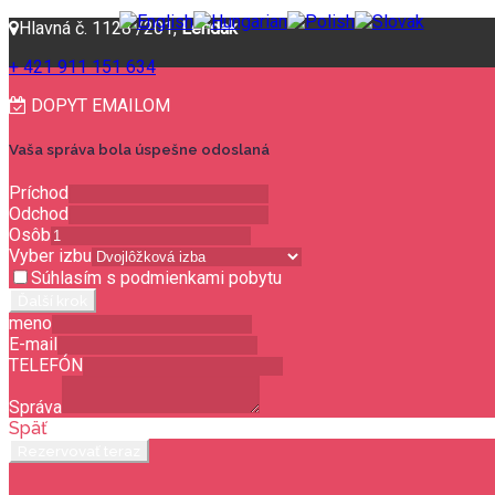
Hlavná č. 1128 /201,
Lendak
+ 421 911 151 634
DOPYT EMAILOM
Vaša správa bola úspešne odoslaná
Príchod
Odchod
Osôb
Vyber izbu
Súhlasím s podmienkami pobytu
Ďalší krok
meno
E-mail
TELEFÓN
Správa
Späť
Rezervovať teraz